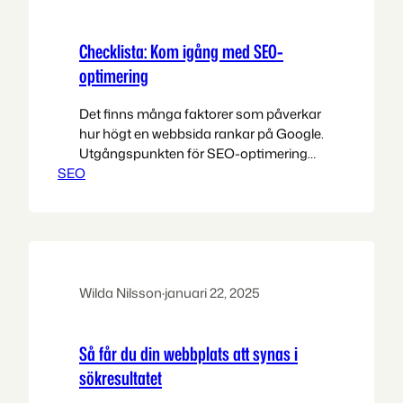
Checklista: Kom igång med SEO-
optimering
Det finns många faktorer som påverkar
hur högt en webbsida rankar på Google.
Utgångspunkten för SEO-optimering
SEO
bör vara att skapa en användarvänlig
och relevant hemsida som hjälper
besökaren att nå sina mål med
sökningen personen gjorde. Här är
några av de viktigaste grejerna som
påverkar hur man rankar högt på
Google. Hur rankar man högt…
Wilda Nilsson
·
januari 22, 2025
Så får du din webbplats att synas i
sökresultatet