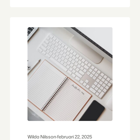
förtjäna användarnas och Googles
förtroende. Här är fem konkreta tips för
att stärka EEAT för din hemsida: 1.
Förstå och tillämpa Google Search
Quality Evaluator Guidelines Börja med
grunden. Googles riktlinjer…
Wilda Nilsson
·
februari 22, 2025