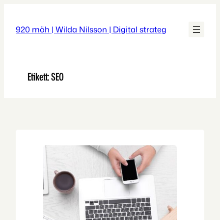
Hoppa
till
920 möh | Wilda Nilsson | Digital strateg
innehåll
Etikett:
SEO