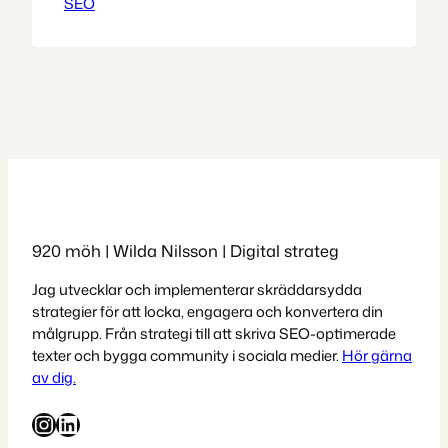
SEO
skanna och indexera webbsidor. När en
användare anger en sökfras, använder
sökmotorn algoritmer för att matcha
sökningen mot sitt index och resultatet
blir en lista över relevanta webbsidor.
Listan med sökresultat är ordnad efter
hur väl…
920 möh | Wilda Nilsson | Digital strateg
Jag utvecklar och implementerar skräddarsydda
strategier för att locka, engagera och konvertera din
målgrupp. Från strategi till att skriva SEO-optimerade
texter och bygga community i sociala medier.
Hör gärna
av dig.
Instagram
LinkedIn