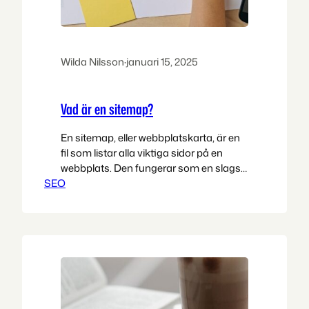
Wilda Nilsson
·
januari 15, 2025
Vad är en sitemap?
En sitemap, eller webbplatskarta, är en
fil som listar alla viktiga sidor på en
webbplats. Den fungerar som en slags
SEO
karta som hjälper både sökmotorer och
ibland även besökare att förstå och
navigera på webbplatsen. Här är några
viktiga punkter om sitemaps:
Sammanfattningsvis är en sitemap ett
viktigt verktyg för att förbättra en
webbplats synlighet…