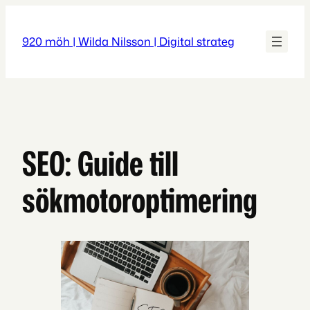
Hoppa
till
920 möh | Wilda Nilsson | Digital strateg
innehåll
SEO: Guide till
sökmotoroptimering